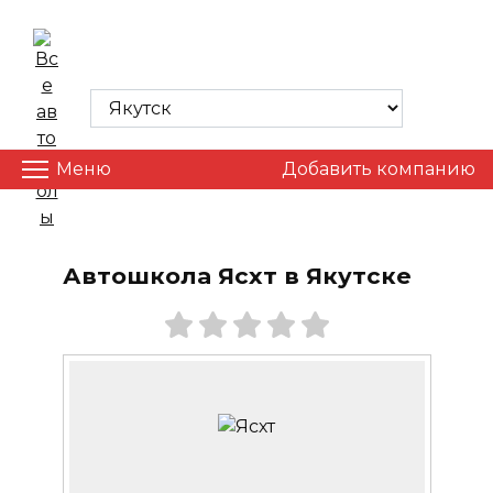
Skip
to
ВСЕ АВТОШКОЛЫ
content
Меню
Добавить компанию
Автошкола Ясхт в Якутске