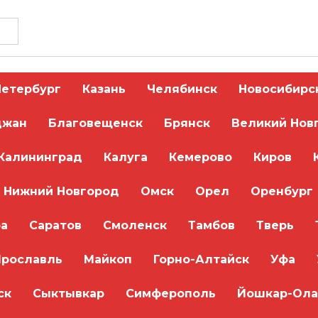
Петербург
Казань
Челябинск
Новосибирс
джан
Благовещенск
Брянск
Великий Нов
Калининград
Калуга
Кемерово
Киров
 этом браузере для последующих моих комментариев.
Нижний Новгород
Омск
Орел
Оренбург
а
Саратов
Смоленск
Тамбов
Тверь
Ярославль
Майкоп
Горно-Алтайск
Уфа
ск
Сыктывкар
Симферополь
Йошкар-Ола
я + скидка до 30%!