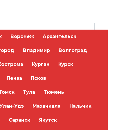
к
Воронеж
Архангельск
город
Владимир
Волгоград
Кострома
Курган
Курск
Пенза
Псков
Томск
Тула
Тюмень
Улан-Удэ
Махачкала
Нальчик
Саранск
Якутск