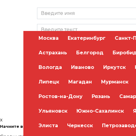
Москва
Екатеринбург
Санкт-
Астрахань
Белгород
Бироби
Вологда
Иваново
Иркутск
Сохранить моё имя, email и адрес сайта в
Липецк
Магадан
Мурманск
Ростов-на-Дону
Рязань
Самар
Ульяновск
Южно-Сахалинск
x
Элиста
Черкесск
Петрозавод
Начните водить уже через месяц! Бесплатная консультаци