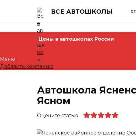
Skip
to
ВСЕ АВТОШКОЛЫ
С
content
Цены в автошколах России
Меню
Добавить компанию
Автошкола Ясненс
Ясном
Оцените статью