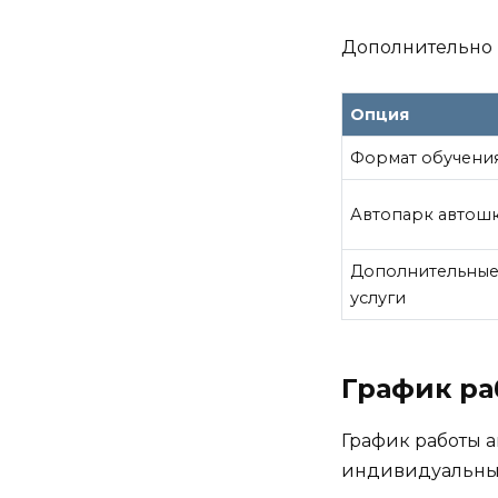
Дополнительно 
Опция
Формат обучени
Автопарк автош
Дополнительны
услуги
График р
График работы а
индивидуальны