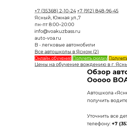
+7 (35368) 2-10-24
+7 (912) 848-96-45
Ясный, Южная ул.,7
пн-пт 8:00–20:00
info@voakuzbass.ru
auto-voa.ru
B - легковые автомобили
Все автошколы в Ясном (2)
Онлайн обучение
Получить скидку
Получить
Цены на обучение вождению в г. Ясн
Обзор авт
Ооооо ВО
Автошкола «Ясн
получить водит
Уточнить все д
телефону:
+7 (35