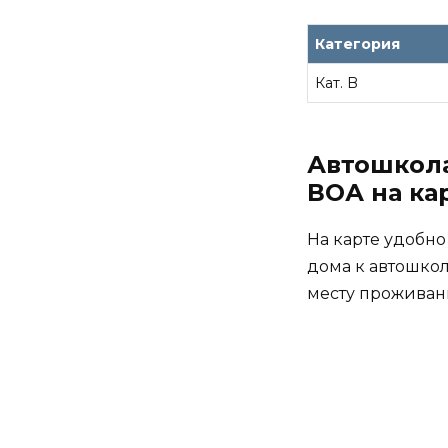
Категория
Кат. B
Автошкола
ВОА на ка
На карте удобно
дома к автошкол
месту проживан