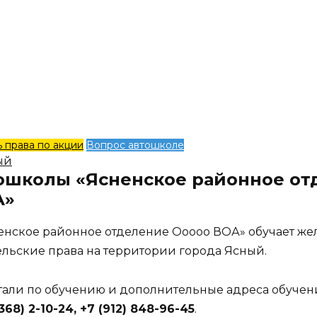
 права по акции
Вопрос автошколе
ый
ошколы «Ясненское районное от
А»
енское районное отделение Ооооо ВОА» обучает ж
ельские права на территории города Ясный.
етали по обучению и дополнительные адреса обучен
368) 2-10-24, +7 (912) 848-96-45
.