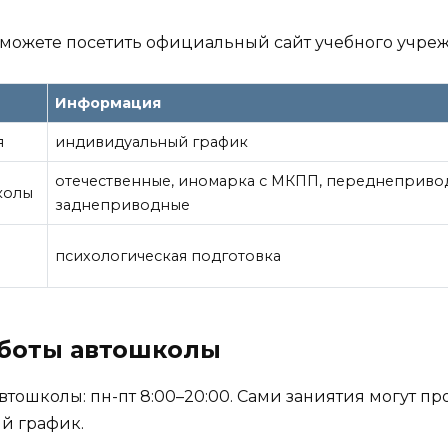
можете посетить официальный сайт учебного учре
Информация
я
индивидуальный график
отечественные, иномарка с МКПП, переднеприво
колы
заднеприводные
е
психологическая подготовка
аботы автошколы
втошколы: пн-пт 8:00–20:00. Сами заниятия могут пр
й график.