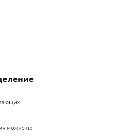
деление
елающих
ия можно по