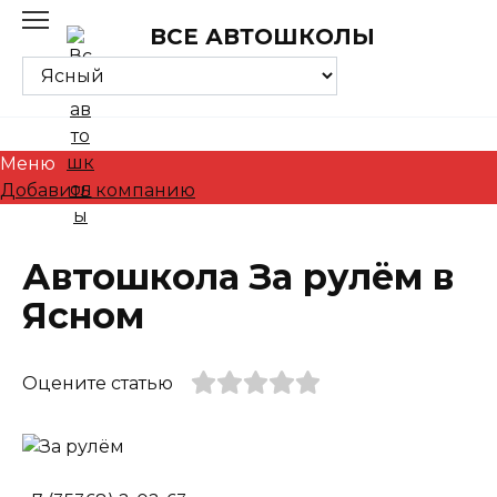
Skip
ВСЕ АВТОШКОЛЫ
to
content
Меню
Добавить компанию
Автошкола За рулём в
Ясном
Оцените статью