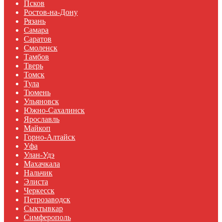
Псков
Ростов-на-Дону
Рязань
Самара
Саратов
Смоленск
Тамбов
Тверь
Томск
Тула
Тюмень
Ульяновск
Южно-Сахалинск
Ярославль
Майкоп
Горно-Алтайск
Уфа
Улан-Удэ
Махачкала
Нальчик
Элиста
Черкесск
Петрозаводск
Сыктывкар
Симферополь