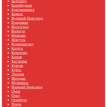
Белгород
Биробиджан
Благовещенск
Брянск
Великий Новгород
Владимир
Волгоград
Вологда
Иваново
Иркутск
Калининград
Калуга
Кемерово
Киров
Кострома
Курган
Курск
Липецк
Магадан
Мурманск
Нижний Новгород
Омск
Орел
Оренбург
Пенза