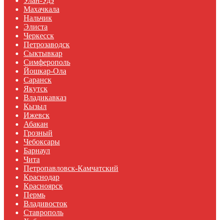
Улан-Удэ
Махачкала
Нальчик
Элиста
Черкесск
Петрозаводск
Сыктывкар
Симферополь
Йошкар-Ола
Саранск
Якутск
Владикавказ
Кызыл
Ижевск
Абакан
Грозный
Чебоксары
Барнаул
Чита
Петропавловск-Камчатский
Краснодар
Красноярск
Пермь
Владивосток
Ставрополь