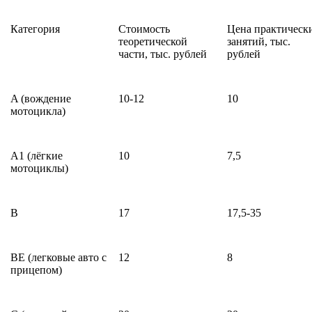
Категория
Стоимость
Цена практическ
теоретической
занятий, тыс.
части, тыс. рублей
рублей
A (
вождение
10-12
10
мотоцикла)
A1
(лёгкие
10
7,5
мотоциклы)
B
17
17,5-35
BE
(легковые авто с
12
8
прицепом)