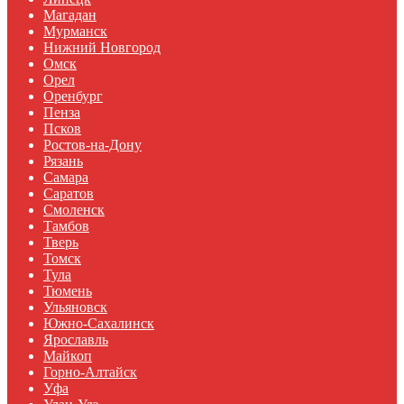
Магадан
Мурманск
Нижний Новгород
Омск
Орел
Оренбург
Пенза
Псков
Ростов-на-Дону
Рязань
Самара
Саратов
Смоленск
Тамбов
Тверь
Томск
Тула
Тюмень
Ульяновск
Южно-Сахалинск
Ярославль
Майкоп
Горно-Алтайск
Уфа