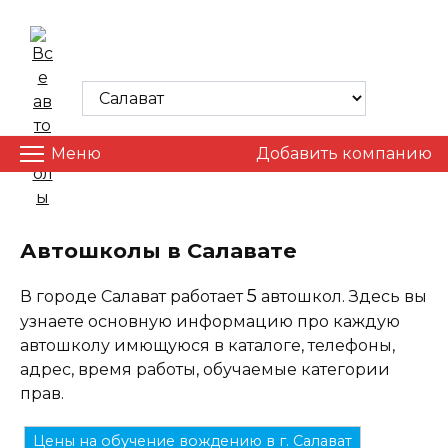
Skip
to
ВСЕ АВТОШКОЛЫ
content
Меню
Добавить компанию
Автошколы в Салавате
5
В городе Салават работает
автошкол. Здесь вы
узнаете основную информацию про каждую
автошколу имющуюся в каталоге, телефоны,
адрес, время работы, обучаемые категории
прав.
Цены на обучение вождению в г. Салават