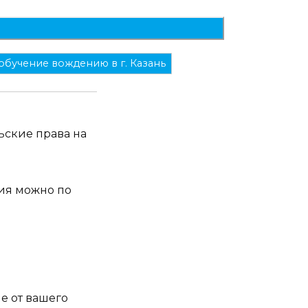
обучение вождению в г. Казань
ьские права на
ия можно по
е от вашего