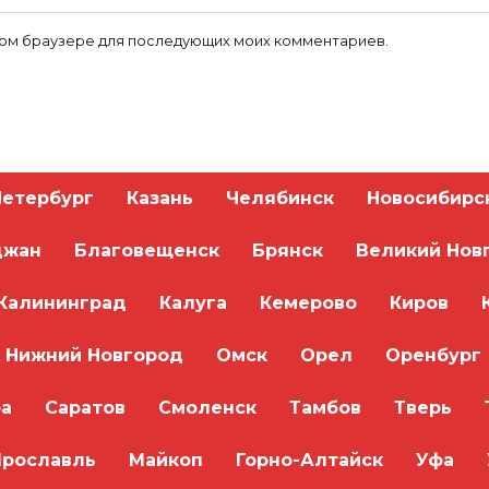
 этом браузере для последующих моих комментариев.
Петербург
Казань
Челябинск
Новосибирс
джан
Благовещенск
Брянск
Великий Нов
Калининград
Калуга
Кемерово
Киров
Нижний Новгород
Омск
Орел
Оренбург
а
Саратов
Смоленск
Тамбов
Тверь
Ярославль
Майкоп
Горно-Алтайск
Уфа