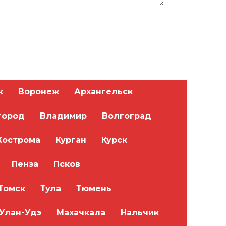
к
Воронеж
Архангельск
город
Владимир
Волгоград
Кострома
Курган
Курск
Пенза
Псков
Томск
Тула
Тюмень
Улан-Удэ
Махачкала
Нальчик