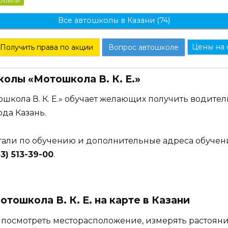
мобили
Все автошколы в Казани (74)
Цены на 
Получить права по акции
Вопрос автошколе
олы «Мотошкола В. К. Е.»
школа В. К. Е.» обучает желающих получить водител
да Казань.
етали по обучению и дополнительные адреса обучен
3) 513-39-00
.
тошкола В. К. Е. на карте в Казани
 посмотреть месторасположение, измерять растояни