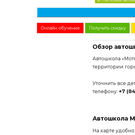
B - легковые авто
Онлайн обучение
Получить скидку
Обзор автошк
Автошкола «Мото
территории горо
Уточнить все д
телефону:
+7 (84
Автошкола Мо
На карте удобно